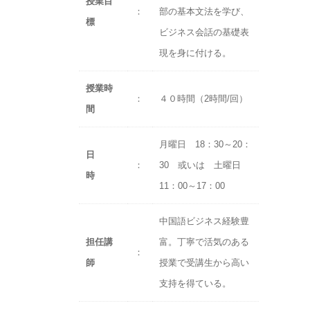
授業目
：
部の基本文法を学び、
標
ビジネス会話の基礎表
現を身に付ける。
授業時
：
４０時間（2時間/回）
間
月曜日 18：30～20：
日
：
30 或いは 土曜日
時
11：00～17：00
中国語ビジネス経験豊
担任講
富。丁寧で活気のある
：
師
授業で受講生から高い
支持を得ている。