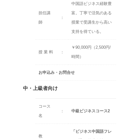
中国語ビジネス経験豊
担任講
富。丁寧で活気のある
：
師
授業で受講生から高い
支持を得ている。
￥90,000円（2,500円/
授 業 料
：
時間）
お申込み・お問合せ
中・上級者向け
コース
：
中級ビジネスコース2
名
「ビジネス中国語フレ
教