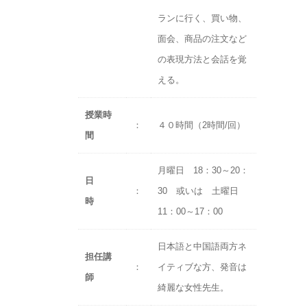
ランに行く、買い物、
面会、商品の注文など
の表現方法と会話を覚
える。
授業時
：
４０時間（2時間/回）
間
月曜日 18：30～20：
日
：
30 或いは 土曜日
時
11：00～17：00
日本語と中国語両方ネ
担任講
：
イティブな方、発音は
師
綺麗な女性先生。