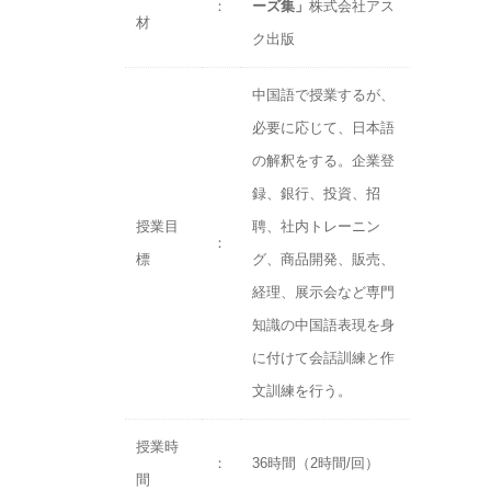
：
ーズ集」
株式会社アス
材
ク出版
中国語で授業するが、
必要に応じて、日本語
の解釈をする。企業登
録、銀行、投資、招
授業目
聘、社内トレーニン
：
標
グ、商品開発、販売、
経理、展示会など専門
知識の中国語表現を身
に付けて会話訓練と作
文訓練を行う。
授業時
：
36時間（2時間/回）
間