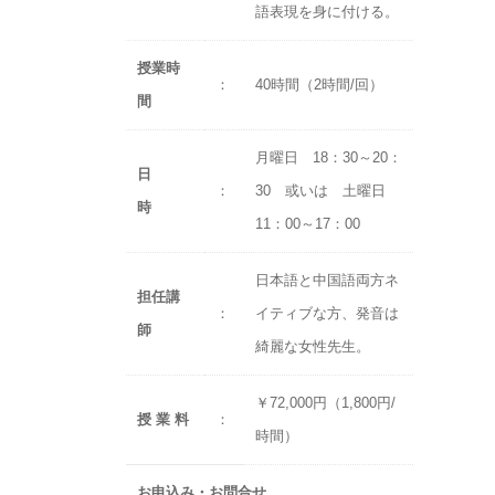
語表現を身に付ける。
授業時
：
40時間（2時間/回）
間
月曜日 18：30～20：
日
：
30 或いは 土曜日
時
11：00～17：00
日本語と中国語両方ネ
担任講
：
イティブな方、発音は
師
綺麗な女性先生。
￥72,000円（1,800円/
授 業 料
：
時間）
お申込み・お問合せ