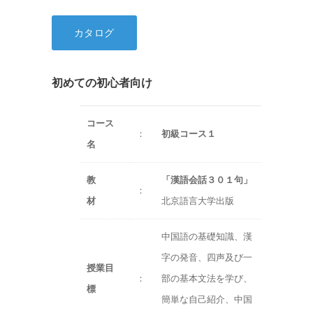
カタログ
初めての初心者向け
コース
：
初級コース１
名
教
「漢語会話３０１句」
：
材
北京語言大学出版
中国語の基礎知識、漢
字の発音、四声及び一
授業目
：
部の基本文法を学び、
標
簡単な自己紹介、中国