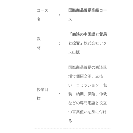
コース
国際商品貿易高級コー
：
名
ス
「商談の中国語と貿易
教
：
と投資」
株式会社アク
材
ス出版
国際商品貿易の商談現
場で価額交渉、支払
い、コミッション、包
授業目
：
装、納期、保険、仲裁
標
などの専門用語と役立
つ言葉使いを身に付け
る。