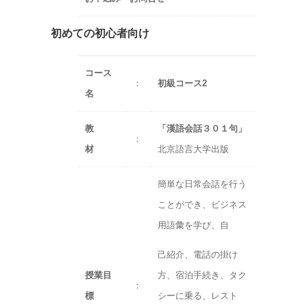
初めての初心者向け
コース
：
初級コース2
名
教
「漢語会話３０１句」
：
材
北京語言大学出版
簡単な日常会話を行う
ことができ、ビジネス
用語彙を学び、自
己紹介、電話の掛け
授業目
方、宿泊手続き、タク
：
標
シーに乗る、レスト