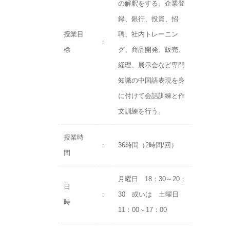
の解釈をする。企業登
録、銀行、投資、招
授業目
聘、社内トレーニン
：
標
グ、商品開発、販売、
経理、展示会など専門
知識の中国語表現を身
に付けて会話訓練と作
文訓練を行う。
授業時
：
36時間（2時間/回）
間
月曜日 18：30～20：
日
：
30 或いは 土曜日
時
11：00～17：00