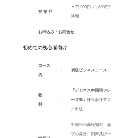
￥72,000円（1,800円/
授 業 料
：
時間）
お申込み・お問合せ
初めての初心者向け
コース
：
初級ビジネスコース
名
「ビジネス中国語フレ
教
：
ーズ集」
株式会社アス
材
ク出版
中国語の基礎知識、漢
字の発音、四声及び一