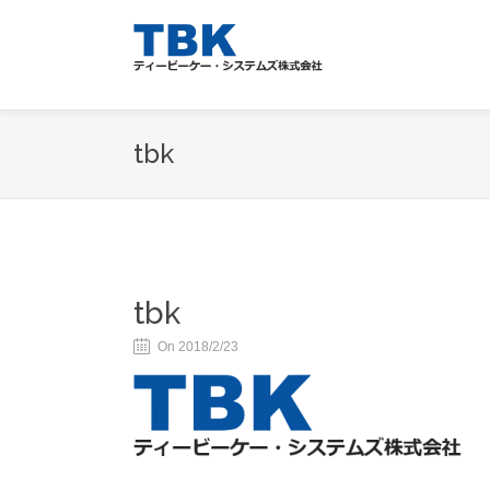
tbk
tbk
On 2018/2/23